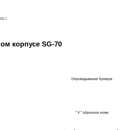
ар >
ом корпусе SG-70
Опрокидывание бункера
" V " образные ножи