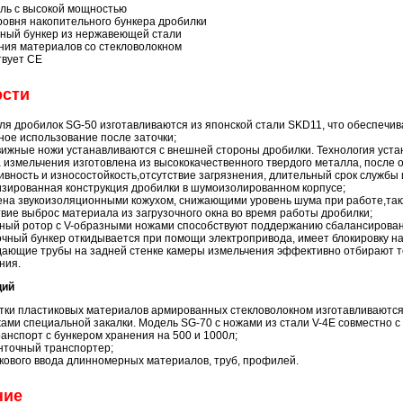
ель с высокой мощностью
ровня накопительного бункера дробилки
ный бункер из нержавеющей стали
ния материалов со стекловолокном
вует СЕ
ости
ля дробилок SG-50 изготавливаются из японской стали SKD11, что обеспечива
ное использование после заточки;
ижные ножи устанавливаются с внешней стороны дробилки. Технология уста
 измельчения изготовлена из высококачественного твердого металла, после о
ивность и износостойкость,отсутствие загрязнения, длительный срок службы 
зированная конструкция дробилки в шумоизолированном корпусе;
на звукоизоляционными кожухом, снижающими уровень шума при работе,такж
твие выброс материала из загрузочного окна во время работы дробилки;
ный ротор с V-образными ножами способствуют поддержанию сбалансированн
очный бункер откидывается при помощи электропривода, имеет блокировку 
ающие трубы на задней стенке камеры измельчения эффективно отбирают те
ния.
ций
тки пластиковых материалов армированных стекловолокном изготавливаются 
ами специальной закалки. Модель SG-70 с ножами из стали V-4E совместно с
нспорт с бункером хранения на 500 и 1000л;
точный транспортер;
кового ввода длинномерных материалов, труб, профилей.
ние