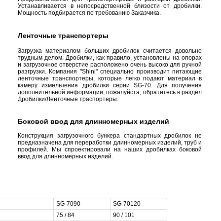
Устанавливается в непосредственной близости от дробилки.
Мощность подбирается по требованию Заказчика.
Ленточные транспортеры
Загрузка материалом больших дробилок считается довольно
трудным делом. Дробилки, как правило, установлены на опорах
и загрузочное отверстие расположено очень высоко для ручной
разгрузки. Компания "Shini" специально производит питающие
ленточные транспортеры, которые легко подают материал в
камеру измельчения дробилки серии SG-70. Для получения
дополнительной информации, пожалуйста, обратитесь в раздел
Дробилки/Ленточные траспортеры.
Боковой ввод для длинномерных изделий
Конструкция загрузочного бункера стандартных дробилок не
предназначена для переработки длинномерных изделий, труб и
профилей. Мы спроектировали на наших дробилках боковой
ввод для длинномерных изделий.
SG-7090
SG-70120
75 / 84
90 / 101