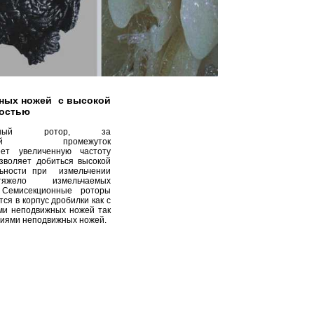
нных ножей с высокой
остью
ионный ротор, за
енный промежуток
ет увеличенную частоту
озволяет добиться высокой
льности при измельчении
яжело измельчаемых
 Семисекционные роторы
ся в корпус дробилки как с
ми неподвижных ножей так
кциями неподвижных ножей.