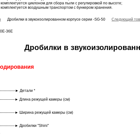
комплектуется циклоном для сбора пыли с регулировкой по высоте;
комплектуется воздушным транспортом с бункером хранения.
р
Дробилки в звукоизолированном корпусе серии -SG-50
Следующий тов
30E-36E
Дробилки в звукоизолированн
кодирования
-----------► Детали *
------------► Длина режущей камеры (см)
 |
-------------► Ширина режущей камеры (см)
|
---------------► Дробилки "Shini"
*