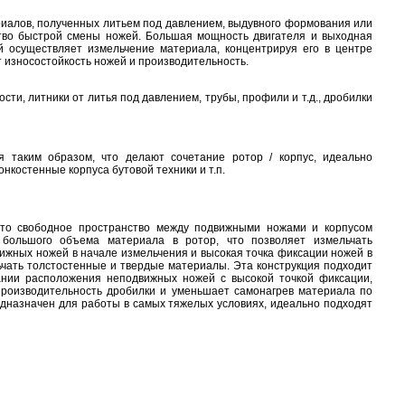
иалов, полученных литьем под давлением, выдувного формования или
ство быстрой смены ножей. Большая мощность двигателя и выходная
й осуществляет измельчение материала, концентрируя его в центре
 износостойкость ножей и производительность.
сти, литники от литья под давлением, трубы, профили и т.д., дробилки
таким образом, что делают сочетание ротор / корпус, идеально
нкостенные корпуса бутовой техники и т.п.
 что свободное пространство между подвижными ножами и корпусом
 большого объема материала в ротор, что позволяет измельчать
ижных ножей в начале измельчения и высокая точка фиксации ножей в
ьчать толстостенные и твердые материалы. Эта конструкция подходит
ании расположения неподвижных ножей с высокой точкой фиксации,
производительность дробилки и уменьшает самонагрев материала по
дназначен для работы в самых тяжелых условиях, идеально подходят