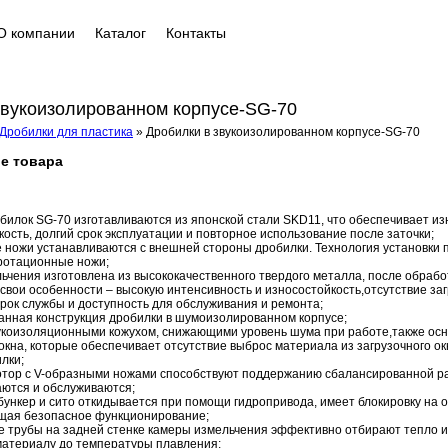
О компании
Каталог
Контакты
звукоизолированном корпусе-SG-70
Дробилки для пластика
»
Дробилки в звукоизолированном корпусе-SG-70
е товара
билок SG-70 изготавливаются из японской стали SKD11, что обеспечивает из
кость, долгий срок эксплуатации и повторное использование после заточки;
ножи устанавливаются с внешней стороны дробилки. Технология установки 
ротационные ножи;
ьчения изготовлена из высококачественного твердого металла, после обрабо
 свои особенности – высокую интенсивность и износостойкость,отсутствие за
рок службы и доступность для обслуживания и ремонта;
нная конструкция дробилки в шумоизолированном корпусе;
коизоляционными кожухом, снижающими уровень шума при работе,также ос
 окна, которые обеспечивает отсутствие выброс материала из загрузочного ок
лки;
тор с V-образными ножами способствуют поддержанию сбалансированной р
аются и обслуживаются;
бункер и сито откидывается при помощи гидропривода, имеет блокировку на 
щая безопасное функционирование;
трубы на задней стенке камеры измельчения эффективно отбирают тепло и
материалу до температуры плавления;