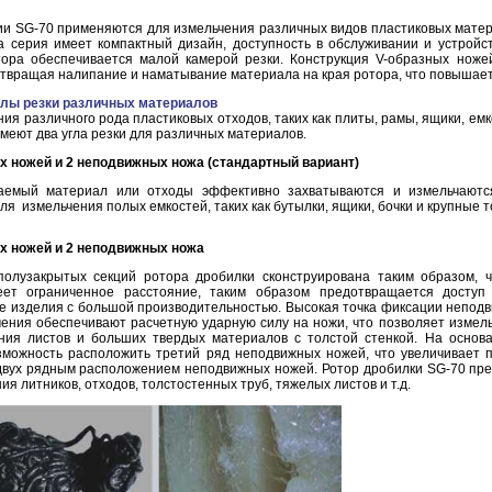
ии SG-70 применяются для измельчения различных видов пластиковых матер
та серия имеет компактный дизайн, доступность в обслуживании и устрой
ора обеспечивается малой камерой резки. Конструкция V-образных ноже
отвращая налипание и наматывание материала на края ротора, что повышает
лы резки различных материалов
ия различного рода пластиковых отходов, таких как плиты, рамы, ящики, емко
меют два угла резки для различных материалов.
х ножей и 2 неподвижных ножа (стандартный вариант)
аемый материал или отходы эффективно захватываются и измельчаются 
я измельчения полых емкостей, таких как бутылки, ящики, бочки и крупные то
х ножей и 2 неподвижных ножа
полузакрытых секций ротора дробилки сконструирована таким образом,
еет ограниченное расстояние, таким образом предотвращается доступ
е изделия с большой производительностью. Высокая точка фиксации неподв
чения обеспечивают расчетную ударную силу на ножи, что позволяет измел
ния листов и больших твердых материалов с толстой стенкой. На основ
зможность расположить третий ряд неподвижных ножей, что увеличивает 
двух рядным расположением неподвижных ножей. Ротор дробилки SG-70 пре
ия литников, отходов, толстостенных труб, тяжелых листов и т.д.