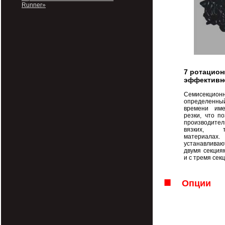
Runner»
7 ротацио
эффективн
Семисекц
определ
времени име
резки, что п
производите
вязких, т
материалах.
устанавливают
двумя секция
и с тремя се
■
Опции