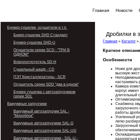
Главная
Новости
Бункер-сушилки, осушители и т.п.
Дробилки в 
Бнкер-сушилка SHD Стандарт
Главная
»
Каталог
»
Бункер-сушилка SHD-U
Осушители серии SCD - "ТРИ В
Краткое описани
ОДНОМ"
Особенности
Влагопоглотитель SD-H
Ножи для дро
Сушильный шкаф - CD
высокую жест
ПЭТ Кристаллизаторы - SCR
Неподвижные 
настраивать 
Осушитель серии SDD "два в одном"
Камера измел
корпус имеет
Бункер сушилка с автозагрузчиком
длительный с
серии SDL
Оптимизирова
Вакуумные загрузчики
Снабжена зву
загрузочного
Вакуумный автозагрузчик SAL -
работы дроби
"Моноблок"
Усиленный ро
легко разбир
Вакуумные автозагрузчики SAL-G
Загрузочный 
обеспечиваю
Вакуумные автозагрузчики SAL-UG
Охлаждающие 
Вакуумные автозагрузчики - SAL-U -
разогреться 