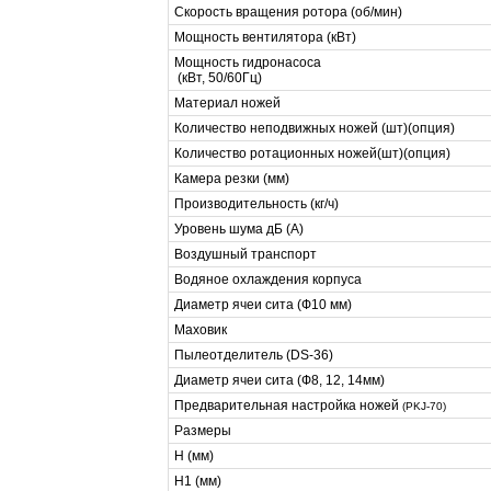
Скорость вращения ротора (об/мин)
Мощность вентилятора (кВт)
Мощность гидронасоса
(кВт, 50/60Гц)
Материал ножей
Количество неподвижных ножей (шт)(опция)
Количество ротационных ножей(шт)(опция)
Камера резки (мм)
Производительность (кг/ч)
Уровень шума дБ (А)
Воздушный транспорт
Водяное охлаждения корпуса
Диаметр ячеи сита (Ф10 мм)
Маховик
Пылеотделитель (DS-36)
Диаметр ячеи сита (Ф8, 12, 14мм)
Предварительная настройка ножей
(PKJ-70)
Размеры
H (мм)
H1 (мм)