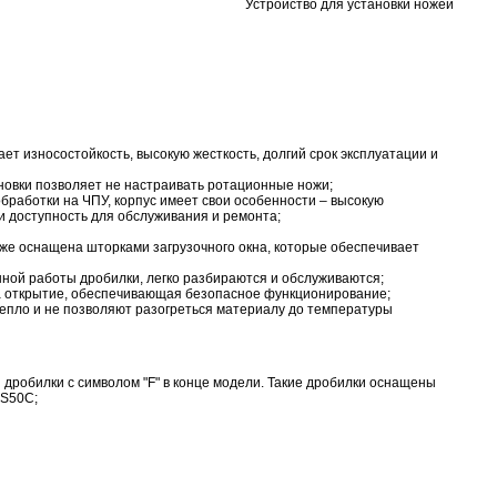
Устройство для установки ножей
ет износостойкость, высокую жесткость, долгий срок эксплуатации и
новки позволяет не настраивать ротационные ножи;
бработки на ЧПУ, корпус имеет свои особенности – высокую
и доступность для обслуживания и ремонта;
е оснащена шторками загрузочного окна, которые обеспечивает
ой работы дробилки, легко разбираются и обслуживаются;
на открытие, обеспечивающая безопасное функционирование;
пло и не позволяют разогреться материалу до температуры
дробилки с символом "F" в конце модели. Такие дробилки оснащены
 S50C;