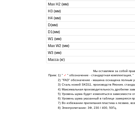
Max H2 (мм)
H3 (мм)
H4 (мм)
D(мм)
D1(мм)
W1 (мм)
Max W2 (мм)
W3 (мм)
Масса (кг)
Мы оставляем за собой прав
Прим: 1)
"
✓
" обозначение - стандартная комплектация, "
2)
"FAD" обозначение - машина
оснащена полным у
3)
Сталь ножей SKD11, производств Япония, стандар
4)
Максимальная производительность дробилки зави
5)
Уровень шума будет изменяться в зависимости о
6)
Уровень шума указанный в таблице замерялся пр
7)
Во избежании прилипания пластика к лезвию, в
8)
Электропитание: 3Φ, 230 / 400, 50Гц.