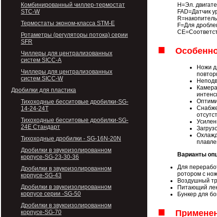
Комбинированный чиллер-термостат
H=Эл. двигат
STC-W
FAD=Датчик у
R=накопитель
Термостаты эконом-класса STM-E
F=Для дробле
CE=Соответст
Ротаметры (регуляторы потока) серии
SFR
■
Особенн
Чиллеры для централизованных
систем SICС-A
Ножи д
Чиллеры для централизованных
повтор
систем SICС-W
Неподв
Камера
Дробилки для пластика
интенс
Оптими
Тихоходные бесситовые дробилки-SG-
Снабже
14-24-24Т
отсутс
Тихоходные бесситовые дробилки-SG-
Усилен
24E Стандарт
Загруз
Охлажд
Тихоходные дробилки - SG-16N-20N
плавле
Дробилки в звукоизолированном
Варианты оп
корпусе-SG-23-30-36
Для перерабо
Дробилки в звукоизолированном
ротором с нож
корпусе-SG-43
Воздушный тра
Дробилки в звукоизолированном
Питающий лен
корпусе серии -SG-50
Бункер для бо
Дробилки в звукоизолированном
■
Примене
корпусе-SG-70