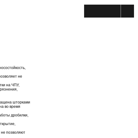
носостойкость,
позволяет не
тки на ЧПУ,
грязнения,
нащена шторками
на во время
аботы дробилки,
открытие,
 не позволяют