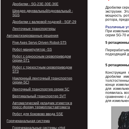
Дробилки - SG-23E-30E-36E
Дробилки сер
Шредер двухвальный/одновальный -
экструзии. Э
SGS
мощность рот
ротора, пред
Дробилки с валковой подачей - SGF-29
Различные уг
Ленточные транспортеры
При измельчен
серии SG-70 и
Автоматизированные решения
5 ротационны
Five Axes Servo Driven Robot-ST5
Робот-манипулятор -SS
Перерабатыв
подходящий дл
Робот с одноосным сервоприводом
серии-ST1
5 ротационны
Робот с трехостным сервоприводом
ST3
Конструкция 
дробилки им
Наклонный ленточный транспортер
толстостенны
серии-SCI
конце измель
для измельче
Ленточный транспортер серии SC
появилась во
Вертикальный транспортер SVT
сравнению с 
для измельчен
Автоматический укладчик этикеток в
пресс-форму термопластавтомата
Робот для боковово ввода SSE
Горячеканальная система
Горячеканальные системы «Hot