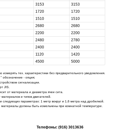
3153
3153
1720
1720
1510
1510
2680
2680
2200
2200
2480
2780
2400
2400
1120
1420
4500
5000
о измерять тех. характеристики без предварительного уведомления
.
" обозначение - опция;
стройством сигнализации.
т JIS.
сит от материала и диаметра ячеи сита.
т материалов и типов двигателей.
и следующих параметрах: 1 метр вокруг и 1,6 метра над дробилкой.
се материалы должны быть измельчены при комнатной температуре
.
Телефоны: (916) 3013636