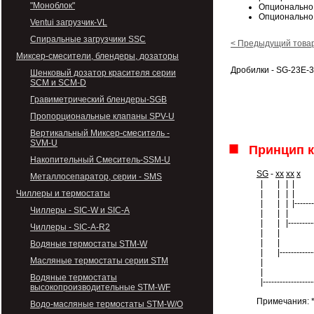
"Моноблок"
Опционально 
Опционально 
Ventui загрузчик-VL
Спиральные загрузчики SSC
< Предыдущий това
Миксер-смесители, блендеры, дозаторы
Дробилки - SG-23E-
Шенковый дозатор красителя серии
SCM и SCM-D
Гравиметрический блендеры-SGB
Пропорциональные клапаны SPV-U
Вертикальный Миксер-смеситель -
SVM-U
■
Принцип 
Накопительный Смеситель-SSM-U
SG
-
xx
xx
x
Металлосепаратор, серии - SMS
| | | |
Чиллеры и термостаты
| | | |
| | | |--------
Чиллеры - SIC-W и SIC-A
| | |
| | |---------
Чиллеры - SIC-A-R2
|
| |
Водяные термостаты STM-W
| |-----------
Масляные термостаты серии SТМ
|
Водяные термостаты
|---------------
высокопроизводительные SТМ-WF
Примечания: 
Водо-масляные термостаты STM-W/O